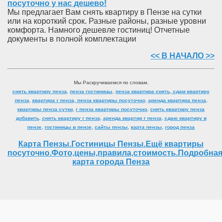
посуточно у нас дешево!
Мы предлагает Вам снять квартиру в Пензе на сутки
или на короткий срок. Разные районы, разные уровни
комфорта. Намного дешевле гостиниц! Отчетные
документы в полной комплектации
<<
В НАЧАЛО
>>
Мы Раскручиваемся по словам.
снять квартиру пенза
,
пенза гостиницы
,
пенза квартира снять
,
сдам квартиру
пенза
,
квартира г пенза
,
пенза квартиры посуточно
,
аренда квартира пенза
,
квартиры пенза сутки
,
г пенза квартиры посуточно
,
снять квартиру пенза
добавить
,
снять квартиру г пенза
,
аренда квартир г пенза
,
сдаю квартиру в
пензе
,
гостиницы в пензе
,
сайты пензы
,
карта пензы
,
город пенза
Карта Пензы.Гостиницы Пензы.Ещё квартиры
посуточно.Фото,цены,правила,стоимость.Подробна
карта города Пенза